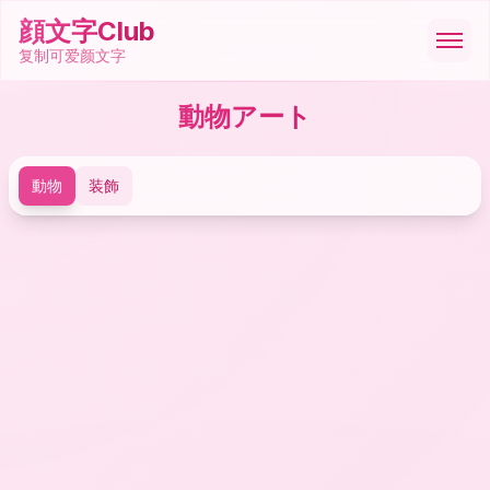
顔文字Club
复制可爱颜文字
動物アート
顔文字
動物
装飾
絵文字
ASCII
記号
ツール
🇩🇪
Deutsch