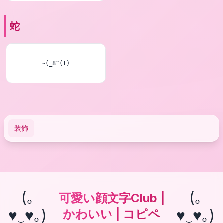
蛇
~(_8^(I)
装飾
(｡
(｡
可愛い顔文字Club |
♥‿♥｡)
♥‿♥｡)
かわいい | コピペ