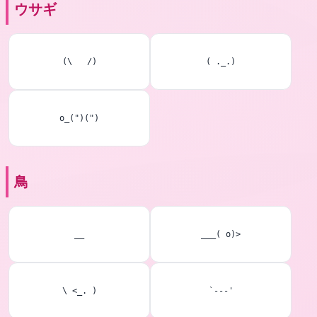
ウサギ
(\   /)
( ._.)
o_(")(")
鳥
__
___( o)>
\ <_. )
`---'