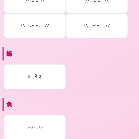
//.=|=.\\
// .=|=. \\
\\  .=|=.  //
\\__='='__//
蝶
Ƹ̵̡Ӝ̵̨̄Ʒ
魚
><(((º>