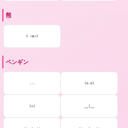
熊
ʕ •ᴥ•ʔ
ペンギン
.-.
(o.o)
|=|
__|__