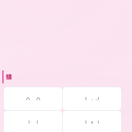
猫
/\   /\
(  . .)
)   (
(  v  )