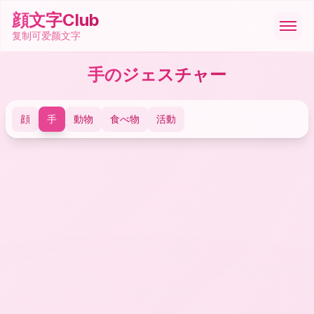
顔文字Club
复制可爱颜文字
手のジェスチャー
顔文字
顔
手
動物
食べ物
活動
絵文字
ASCII
記号
ツール
🇪🇸
Español