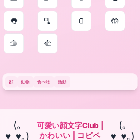
👅
🫗
🫙
🤲
🫱
🫲
顔
動物
食べ物
活動
(｡
(｡
可愛い顔文字Club |
♥‿♥｡)
♥‿♥｡)
かわいい | コピペ