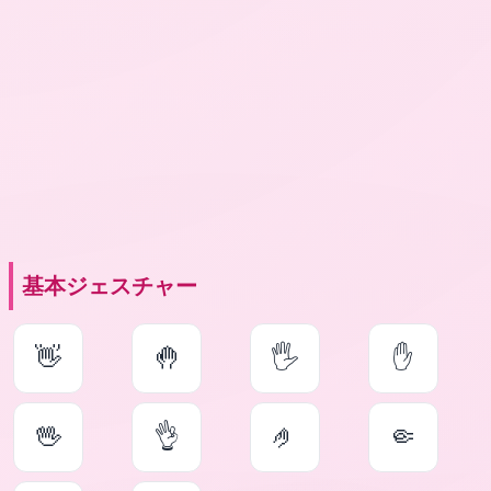
基本ジェスチャー
👋
🤚
🖐
✋
🖖
👌
🤌
🤏