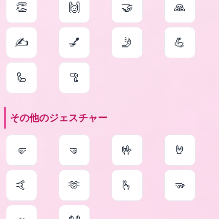
👏
🙌
🤝
🙏
✍
💅
🤳
💪
🦾
🦿
その他のジェスチャー
🤛
🤜
🤟
🤘
🤙
🫶
🫰
🫳