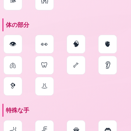
🫴
👐
体の部分
👁
👀
🧠
🫀
🫁
🦷
🦴
👂
🦻
👃
特殊な手
🦶
🦵
🫦
👄