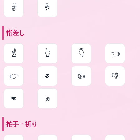
✌
🤞
指差し
☝
👆
👇
👈
👉
🫵
👍
👎
👊
✊
拍手・祈り