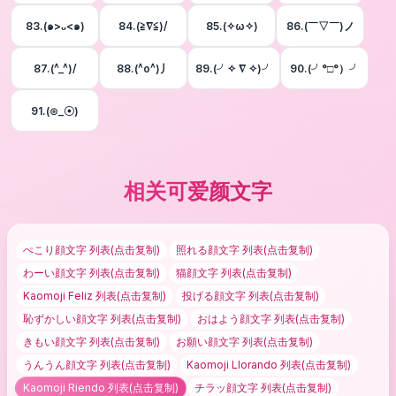
83.(๑>ᴗ<๑)
84.(≧∇≦)/
85.(✧ω✧)
86.(￣▽￣)ノ
87.(^_^)/
88.(^o^)丿
89.(╯✧ ∇ ✧)╯
90.(╯°□°）╯
91.(⊙_☉)
相关可爱颜文字
ぺこり顔文字
列表(点击复制)
照れる顔文字
列表(点击复制)
わーい顔文字
列表(点击复制)
猫顔文字
列表(点击复制)
Kaomoji Feliz
列表(点击复制)
投げる顔文字
列表(点击复制)
恥ずかしい顔文字
列表(点击复制)
おはよう顔文字
列表(点击复制)
きもい顔文字
列表(点击复制)
お願い顔文字
列表(点击复制)
うんうん顔文字
列表(点击复制)
Kaomoji Llorando
列表(点击复制)
Kaomoji Riendo
列表(点击复制)
チラッ顔文字
列表(点击复制)