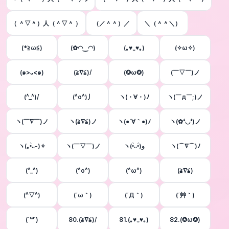
（ ＾▽＾）人（＾▽＾ ）
（／＾＾）／
＼（＾＾＼）
(*≧ω≦)
(✿◠‿◠)
(｡♥‿♥｡)
(✧ω✧)
(๑>ᴗ<๑)
(≧∇≦)/
(✪ω✪)
(￣▽￣)ノ
(^_^)/
(^o^)丿
ヽ(・∀・)ﾉ
ヽ(￣д￣;)ノ
ヽ(￣∇￣)ノ
ヽ(≧∇≦)ノ
ヽ(●´∀｀●)ﾉ
ヽ(✿❛◡❛)ノ
ヽ(｡•̀ᴗ-)✧
ヽ(￣▽￣)ノ
ヽ(•̀ᴗ•́)و
ヽ(⌒∇⌒)ﾉ
(^_^)
(^o^)
(^ω^)
(≧∇≦)
(^▽^)
(´ω｀)
(´Д｀)
(´艸｀)
(´꒳`)
80.(≧∇≦)/
81.(｡♥‿♥｡)
82.(✪ω✪)