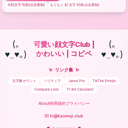
犬顔文字
列表(点击复制)
もぐもぐ 顔 文字
列表(点击复制)
(｡
(｡
可愛い顔文字Club |
♥‿♥｡)
♥‿♥｡)
かわいい | コピペ
✨
リンク集
✨
文字数カウント
ソリティア
Janus Pro
TikTok Emojis
Compare Lists
TI-84 Calculator
About
利用規約
プライバシー
💌 hi@kaomoji.club