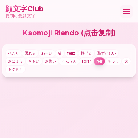
顔文字Club
复制可爱颜文字
Kaomoji Riendo
(点击复制)
顔文字
ぺこり
照れる
わーい
猫
feliz
投げる
恥ずかしい
絵文字
おはよう
きもい
お願い
うんうん
llorar
reír
チラッ
犬
もぐもぐ
ASCII
記号
ツール
🇪🇸
Español