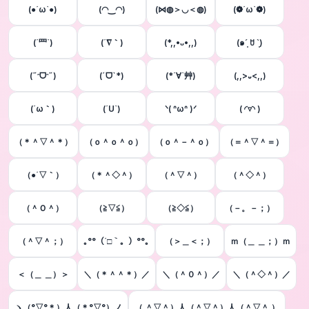
(●´ω`●)
(◠‿◠)
(⋈◍＞◡＜◍)
(❁´ω`❁)
(´罒`)
(´∇｀)
(*,,•ᴗ•,,)
(๑ˊ͈ ꇴ ˋ͈)
(˶ᵔᗜᵔ˶)
(ˊᗜˋ*)
(*´∀`艸)
(,,>᎑<,,)
(´ω｀)
(´U`)
ᐠ( ᐢωᐢ )ᐟ
( ◜▿◝ )
（＊＾▽＾＊）
（ｏ＾ｏ＾ｏ）
（ｏ＾－＾ｏ）
（＝＾▽＾＝）
（●´▽｀）
（＊＾◇＾）
（＾▽＾）
（＾◇＾）
（＾Ｏ＾）
（≧▽≦）
（≧◇≦）
（－。－；）
（＾▽＾；）
｡°°（´□｀。）°°｡
（＞＿＜；）
ｍ（＿ ＿；）ｍ
＜（＿ ＿）＞
＼（＊＾＾＊）／
＼（＾０＾）／
＼（＾◇＾）／
ヽ（°▽°＊）人（＊°▽°）ノ
（ ＾▽＾）人（＾▽＾）人（＾▽＾ ）