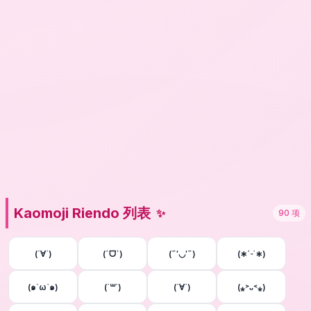
Kaomoji Riendo 列表
✨
90
项
(´∀`)
(ˊᗜˋ)
(˶′◡′˶)
(∗ˊᵕ`∗)
(๑´ω`๑)
(´꒳`)
(´∀`)
(⁎˃ᴗ˂⁎)