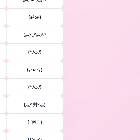
(๑•́ω•̀)
(灬º‿º灬)♡
(*ﾉωﾉ)
(｡･ω･｡)
(*ﾉωﾉ)
(灬º 艸º灬)
( ´艸｀)
(*≧ω≦)