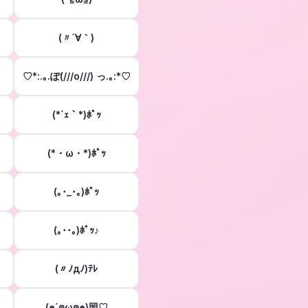
(〃´∀｀)
♡*:.｡.ぽ(///o///) っ.｡:*♡
(*´ｪ｀*)ﾎﾟｯ
(*・ω・*)ﾎﾟｯ
(｡･_･｡)ﾎﾟｯ
(｡･･｡)ﾎﾟｯ♪
(〃ﾉдﾉ)ﾃﾚ
(๑´ฅωฅ๑)照♡