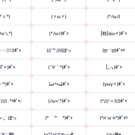
*´ｪ`*)
(〃ω〃)
(*ﾉωﾉ)
*/ω＼*)
(*ﾉωﾉ)ﾎﾟｯ
|柱|qω〃)ﾎﾟｯ
ᵕ・๑⃙⃘)ﾎﾟｯ
(//˙³˙//){ぽっ
(ღ˘ ˘ღ)ﾎﾟｯ♡
▽〃)ﾎﾟｯ
(´∀｀*)ﾎﾟｯ
|_-｡)ﾎﾟｯ
'-'*)ﾎﾟｯ
(⑉•꒫•⑉)ﾎﾟｯ
(yωy〃)ﾎﾟｯ
∇///) .*♡ﾎﾟｯ♪
(ﾉω<`*)ﾎﾟｯ
(*///’ㅅ’///)ﾎﾟｯ
ω･,,` ぽっ
(* ˙³˙ *)ﾎﾟｯ
(*n´ω`n*)ﾎﾟｯ♡
*´∀｀照)
(o^^o)てれっ💕
(//ω照♥