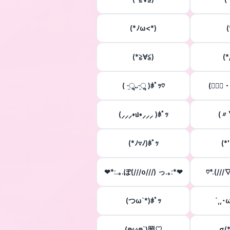
(*ﾉω<*)
(
(*≧∀≦)
(
( ᵕ̤ૢᴗᵕ̤ૢ )ﾎﾟｯ♡
(๑⃙⃘・
(⸝⸝⸝•௰•⸝⸝⸝ )ﾎﾟｯ
(〃
(*ﾉ▿ﾉ)ﾎﾟｯ
(*
❤*:.｡.ぽ(///o///) っ.｡:*❤
♡*.(///
(つω`*)ﾎﾟｯ
´,,･
(ฅωฅ`)照♡
σ(