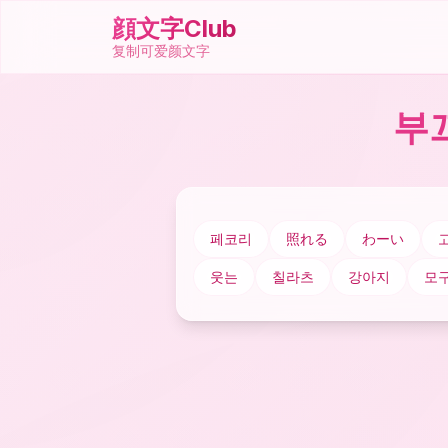
顔文字Club
复制可爱颜文字
부
페코리
照れる
わーい
웃는
칠라츠
강아지
모