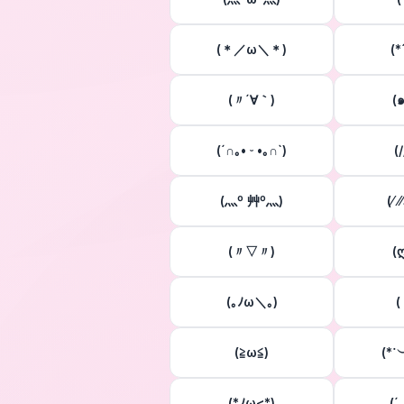
(＊／ω＼＊)
(
(〃´∀｀)
(
(´∩｡• ᵕ •｡∩`)
(/
(灬º 艸º灬)
(⁄ ⁄
(〃▽〃)
(
(｡ﾉω＼｡)
(
(≧ω≦)
(*˙
(*ﾉω<*)
(´