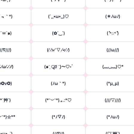
*´﹃｀*)
(´,,•ω•,,)♡
(＊ﾉωﾉ)
๑´ㅂ`๑)
(✿´‿`)
( ͒˃⌂˂ ͒)
//∇///)
(⁄ ⁄>⁄ ▽ ⁄<⁄ ⁄)
(//ω//)
⁄₋⁄ω⁄₋⁄ ⁄⁄)
(๑ˊ͈ ॢꇴ ˋ͈)〜♡॰ॱ
(⺣◡⺣)♡*
ღ✪v✪)
(ﾉω｀*)
(*μ_μ)
 *´艸`)
(*˘︶˘*).｡.:*♡
(///▽///)
︶˙*)☆*°
(*ﾉ▽ﾉ)
(*ﾉωﾉ)
｡•ω•｡`)
(//∇//)
(♡´艸`)