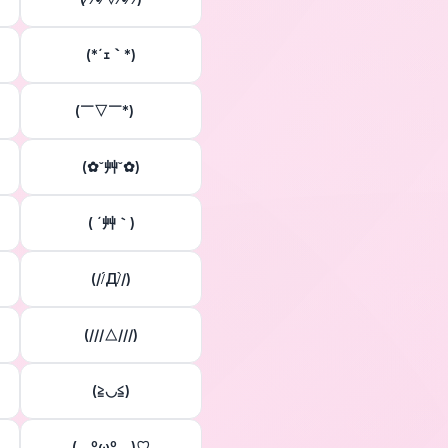
(*´ｪ｀*)
(￣▽￣*)ゞ
(✿˘艸˘✿)
( ´艸｀)
(//́Д/̀/)
(///△///)
(≧◡≦)
(灬ºωº灬)♡