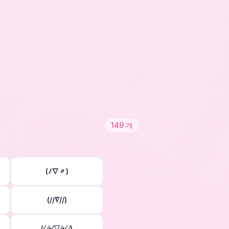
149
개
(ﾉ∇〃)
(//∇//)
(⁄ ⁄•⁄▽⁄•⁄ ⁄)