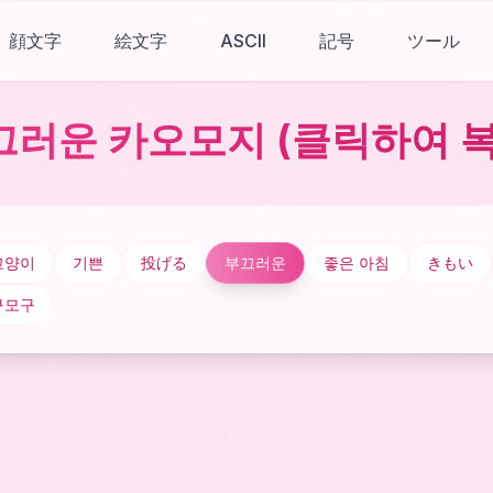
顔文字
絵文字
ASCII
記号
ツール
끄러운 카오모지
(클릭하여 복
고양이
기쁜
投げる
부끄러운
좋은 아침
きもい
구모구