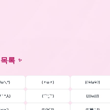
 목록
✨
*/ω＼*)
(〃ω〃)
(⁄ ⁄•⁄ω⁄•⁄ ⁄)
´∀｀*人)
(˶‾᷄ ⁻̫ ‾᷅˵)
(///ω///)
´•ω•̥`)
(*ﾉ∀`*)
(*´艸｀*)