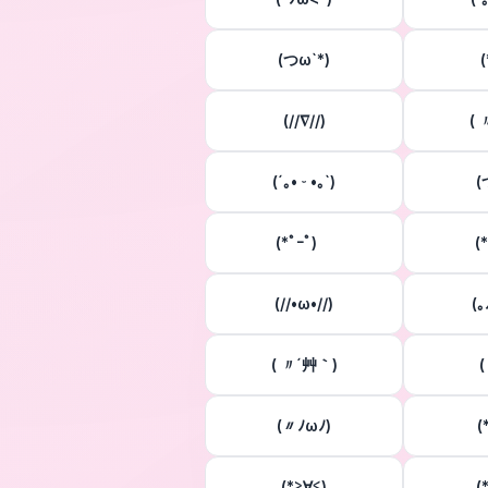
(つω`*)
(
(//∇//)
( 
(´｡• ᵕ •｡`)
(
(*ﾟｰﾟ)ゞ
(
(//•ω•//)
(
( 〃´艸｀)
(
(〃ﾉωﾉ)
(
(*≧∀≦)
(