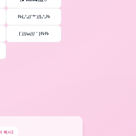
ﾃﾚ(꜆꜄꜆//˙꒳˙//)꜆꜄꜆ﾃﾚ
(´///ω///｀)ﾃﾚﾃﾚ
 복사)