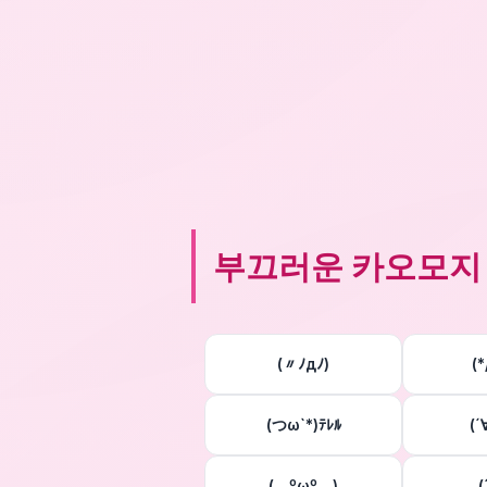
부끄러운 카오모지
(〃ﾉдﾉ)
(
(つω`*)ﾃﾚﾙ
(
(灬ºωº灬)
(