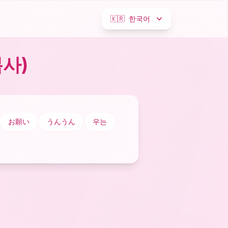
🇰🇷
한국어
사)
お願い
うんうん
우는