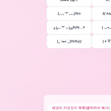
(⸝⸝⸝´꒳`⸝⸝⸝)ﾃﾚｯ
⁄(⁄ ⁄•
₍₍ (̨̡⸝⸝´꒳`⸝⸝)̧̢ ₎₎ﾃﾚﾃﾚ…♡
( ⸝⸝•
(,,´•ᴥ•`,,)ﾃﾚﾃﾚ///
(〃▽
페코리 카오모지
목록(클릭하여 복사)