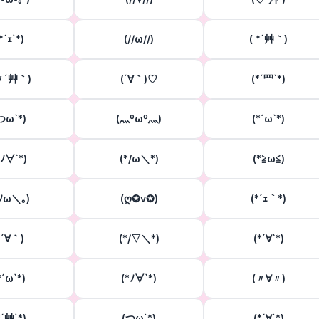
*´ｪ`*)
(//ω//)
( *´艸｀)
〃´艸｀)
(´∀｀)♡
(*´罒`*)
つω`*)
(灬ºωº灬)
(*´ω`*)
*ﾉ∀`*)
(*/ω＼*)
(*≧ω≦)
｡ﾉω＼｡)
(ღ✪v✪)
(*´ｪ｀*)
 ´∀｀)
(*/▽＼*)
(*´∀`*)
*´ω`*)
(*ﾉ∀`*)
(〃∀〃)
*´艸`*)
(つω`*)
(*´∀`*)