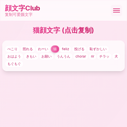
顔文字Club
复制可爱颜文字
猫顔文字
(点击复制)
顔文字
ぺこり
照れる
わーい
猫
feliz
投げる
恥ずかしい
絵文字
おはよう
きもい
お願い
うんうん
chorar
rir
チラッ
犬
もぐもぐ
ASCII
記号
ツール
🇵🇹
Português