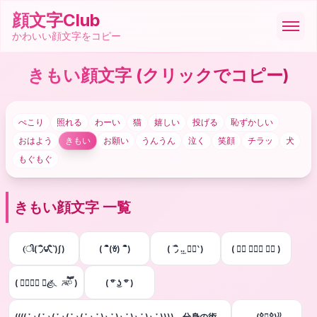
顔文字Club
かわいい顔文字をコピー
きもい顔文字
(クリックでコピー)
顔文字
ぺこり
照れる
わーい
猫
嬉しい
投げる
恥ずかしい
絵文字
おはよう
きもい
お願い
うんうん
泣く
笑顔
チラッ
犬
もぐもぐ
ASCII
きもい顔文字 一覧
記号
(ી(΄◞ิ౪◟ิ‵)ʃ)
( ´ิ(ꈊ) ´ิ)
( ΄◞ิ .̫.̫ ◟ิ‵)
( ⌒⃘ ◞⊖◟ ⌒⃘ )
ツール
( ⌒⃘ཽ⃜ ◞ළ̆◟ ⌒⃘ཽ⃜ )
( ͡° ͜ʖ ͡° )
🇯🇵
日本語
(((( ་ ⍸( ་ ⍸( ་ ⍸( ་ ⍸( ་ ⍸ ་ )⍸ ་ )⍸ ་ )⍸ ་ )⍸ ་ )))) 分身の術…
₍₍(꒪່౪̮꒪່)⁾⁾