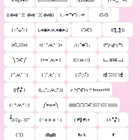
(( థ౪థ｀三 ´థ౪థ｀三´థ౪థ))
(╭☞´ิ∀´ิ)╭☞
(꒪ͦᴗ̵̍꒪ͦ)
( ∩՞ټ՞∩)
(◞≼◉≽◞౪◟≼◉≽◟)
(΄◞ิ౪◟ิ‵)
(( ༎ຶ‿༎ຶ ))
(o◞ิ‿◟ิo)
<( ΄ ^◞౪◟^ ` )>
┌(┌՞👄՞)┐
(ᐥ῀͒᷄༿ළ̵̮̈͂༾῀͒᷅ᐥ)
༽΄◞ิ౪◟ิ‵༼
(✧≖´◞౪◟≖`)
(҉´҉・҉ω҉・҉`҉)
(灬´థ3థ`灬)
(´ﾟ◞౪◟ﾟ｀)
( ´;ﾟ;ё;ﾟ;` )
( ऀ ˡ̼̮ ऀ )
(☝΄◞ิ۝◟ิ‵)☝
(ʃƪ`ิิﻬ`ิิ )
((;,;; ิ;;◞౪◟;; ิ;))
┏┗(´ิq´ิ)┓┛ｷｪｪｪｪｨｲｲｲ
(::´º◞౪◟º`::)
༼≖ɷ≖༽
((((((΄◞ิ(΄◞ิ(΄◞ิ౪◟ิ‵)◟ิ‵)◟ิ‵))))))
˚̑̑̑̑̑༾(-᷄◞८̻◟-᷅)༿˚̑̑̑̑̑
(╯⊙ ⊱ ⊙╰ )
( ⚭̿ਊ⚭̿)✧
(ᆺ´`ิิﻬ`ิิ )
( ‾ʖ̫‾)
(థิഋథิ)
₹ ƕ ₺
₹ŧ