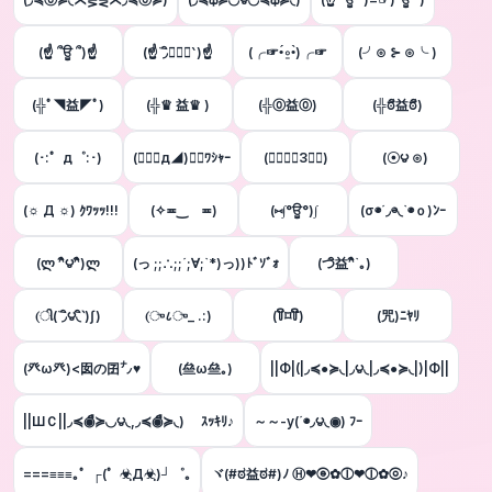
(☝ ՞ਊ ՞)☝
(☝΄◞ิ۝◟ิ‵)☝
(╭☞•́⍛•̀)╭☞
(╯⊙ ⊱ ⊙╰ )
(╬ﾟ◥益◤ﾟ)
(╬♛ 益♛ )
(╬⓪益⓪)
(╬ಠิ益ಠิ)
(･:゜д゜:･)
(☄ฺ◣д◢)☄ฺﾜｼｬｰ
(☄ฺ♛ฺ3♛ฺ)
(☉౪ ⊙)
(☼ Д ☼) ｸﾜｯｯ!!!
(✧≖‿ゝ≖)
(⑅∫°ਊ°)∫
(σ◉´◞⊖◟`◉ｏ)ﾝｰ
(ლ ^ิ౪^ิ)ლ
(っ ;;∴;;´;∀;`*)っ))ﾄﾞｿﾞｫ
(つิ益^ิ`｡)
(ી(΄◞ิ౪◟ิ‵)ʃ)
(ு८ு_ .:)
(꒦ິ⌑꒦ີ)
(咒)ﾆﾔﾘ
(癶ω癶)<囡の囝㌨♥
(亝ω亝｡)​
||Φ|(|◞≼●≽◟|◞౪◟|◞≼●≽◟|)|Φ||
||ШＣ||◞≼◉ื≽◟◞౪◟,◞≼◉ื≽◟)ゞ ｽｯｷﾘ♪
～～-y(´◉◞౪◟◉) ﾌｰ
===≡≡≡｡゜┌(゜☣ฺД☣ฺ)┘゜｡
ヾ(#ಠ益ಠ#)ﾉ Ⓗ❤ⓔ✿ⓛ❤ⓛ✿ⓞ♪