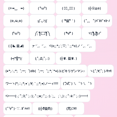
(✧≖‿ゝ≖)
( ･ิω･ิ)
( ≖ิ‿≖ิ )
(╬☉д⊙)
(⊙◞౪◟⊙)
ʅ(‾◡◝)ʃ
( ´^ิ益^ิ｀)
( ﾟ,_ゝﾟ)ﾊﾞｶｼﾞｬﾈｰﾉ
(･ิω･ิ)
༼;´༎ຶ ۝ ༎ຶ ༽
( ^ิ౪^ิ )
ヾ(´༎ຶ╻༎ຶ)ﾉﾞ
( ╬◣ 益◢)
ァ ‘`,、’`,、ヾ(o;;*;;´;▽;｀;;*o)ノ ‘`,、’`,、
(⑅∫°ਊ°)∫
(;ﾟ;Д;ﾟ;.:)
(╬♛. 益♛. )
(●*;∴;*;゜;ー;゜)db(゜;ー;゜;;*;`*●)ユビキリゲンマン♪
ヽ(;ﾟ;∀;ﾟ; )ﾉｷｯﾓ
ワ━ヽ(*;∴;*;●´;;∀;｀;;*;●)ノ━ィ!!!!
(΄◞ิ౪◟ิ‵ ) ㄟ゜ㄋㄟ゜ㄋ
ﾍﾝ━━(:.;´ﾟ;3;ﾟ`;.:);.ﾟ:;ж;:ﾟ;;.:).´;_ゝ;`:,):.;´ﾟ:ё:ﾟ`;.:)━━!
( ﾟ∀ﾟ)･∵. ｶﾞﾊｯ!!
((╬ಠิ益ಠิ))
(咒)ﾆﾔﾘ