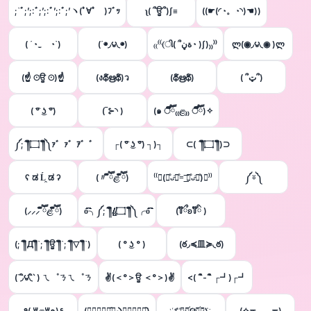
;`ﾞ;’;:ﾞ;’;:ﾞ’;:ﾞ;’ヽ(ﾟ∀ﾟゞ)ﾌﾞｯ
ʅ( ՞ਊ՞)ʃ≡︎
((☛(◜◔。◔◝)☚))
( ´◔‿ゝ◔`)
(´◉◞౪◟◉)
‎₍₍⁽⁽(ી( ՞ةڼ◔ )ʃ)₎₎⁾⁾
ლ(◉◞౪◟◉ )ლ
(☝ ⊙ਊ ⊙)☝
(งథิഋథิ)ว
(థิഋథิ)
( ՞ټ՞)
( ͡° ͜ʖ ͡°)
(‾⊱◝ )
(๑ ऀืົཽ₍₍ළ₎₎ ऀืົཽ)✧
༼;´༎ຶ۝ ༎ຶ༽ｧ゛ｧ゛ｱ゛゛
┌( ͡° ͜ʖ ͡°) ┐)┐
⊂( ´༎ຶ۝ ༎ຶ)⊃
ʕ ಡ Ĺ̯ ಡ ʔ
(〃 ຶཽළ̉ ຶཽ)
⁽⁽◞(꒪ͦᴗ̵̍꒪ͦ=͟͟͞͞ ꒪ͦᴗ̵̍꒪ͦ)◟⁾⁾
༼⍤༽
(⸝⸝⸝ ຶཽළ̉ ຶཽ)
o͡͡͡͡͡͡͡͡͡͡͡͡͡͡╮༼;´༎ຶ.̸̸̸̸̸̸̸̸̸̸̸̸̸̸̸̸̸̸̸̸̸̸̸̸̨̨̨̨̨̨̨̨̨̨̨̨.̸̸̨̨۝ ༎ຶ༽╭o͡͡͡͡͡͡͡͡͡͡͡͡͡͡
(꒦໊ྀʚ꒦໊ི )
(;´༎ຶД༎ຶ`;´༎ຶਊ ༎ຶ`;´༎ຶ▽ ༎ຶ`)
( ° ͜ʖ ° )
(ఠ◞≼皿≽◟ఠ)
(΄◞ิ౪◟ิ‵ ) ㄟ゜ㄋㄟ゜ㄋ
✌(＜°＞ਊ ＜°＞)✌
<( ´ิ-´ิ ┌┛)┌┛
٩( ꇐළꇐ๑)۶
(࿌⃘⃝⃚⃟᷇༿ఎ࿌⃘⃝⃚⃟᷆)
҉(҉ ҉◉◞҉౪҉◟҉◉)҉
(✧≖‿ゝ≖)