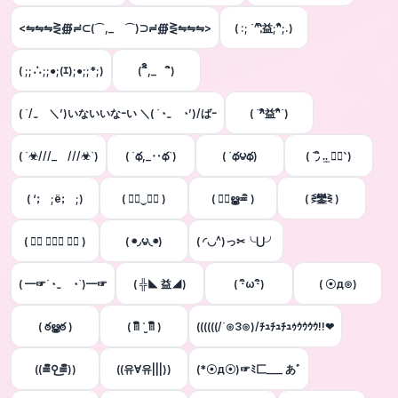
<⇋⇋⇋⋛∰≓⊂(⌒,_ゝ⌒)⊃≓∰⋛⇋⇋⇋>
( :; ´^;ิ益;^ิ;.)
( ;;∴;;●;(ｴ);●;;*;)
( `ิิ,_ゝ´ิ)
( ´/‿ゝ＼’)いないいなｰい ＼( ´◔‿ゝ◔’)/ばｰ
( ´^ิ益^ิ`)
( ´☣///_ゝ///☣`)
( ´థ,_‥థ`)
( ´థ౪థ)
( ΄◞ิ .̫.̫ ◟ิ‵)
( ‘;゚;ё;゚;)
( ≖ิ‿≖ิ )
( ≖ิൠ≖ิ )
( ⋚鑾⋛ )
( ⌒⃘ ◞⊖◟ ⌒⃘ )
( ◉◞౪◟◉)
( ◜◡^)っ✂╰⋃╯
( ━☞´◔‿ゝ◔`)━☞
( ╬◣ 益◢)
( ･ิω･ิ)
( ☉д⊙)
( ఠൠఠ )
( ꈨຶ ˙̫̮ ꈨຶ )
((((((/´⊙З⊙)/ﾁｭﾁｭﾁｭｩｳｳｳｳ!!❤
((≡ຶ⚲͜≡ຶ))
((유∀유|||))
(*☉д☉)☞ﾐ匚___ あﾞ