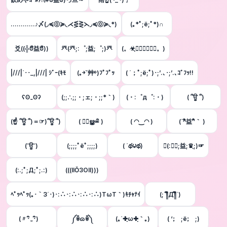
…………♪〆(◞≼⓪≽◟⋌⋚⋛⋋◞≼⓪≽◟*)
(｡*ﾟ;ё;ﾟ*)∩
爻((╬ಠิ益ಠิ))
癶(癶;:゜;益;゜;)癶
(。☣ฺ⋌⋚⋛⋋☣ฺ。)
|///|´･･_,|///| ｼﾞｰ(ｷﾓ
(｡￫ˇ艸￩)ﾌﾟﾌﾟｯ
( ´；ﾟ;ё;ﾟ)･;’.､･;’.､ｺﾞﾌｯ!!
ʕʘ‿ʘʔ
(;;∴;;・;ェ;・;;*｀)
(・:゜д゜:・)
( ՞ਊ ՞)
(☝ ՞ਊ ՞)＝☞)՞ਊ ՞)
( ≖ิൠ≖ิ )
( ◠‿◠ )
(´^ิ益^ิ｀ )
(˘ਊ˘)
(;;;;ﾟёﾟ;;;;)
( ´థ౪థ)
☜(:♛ฺ;益;♛ฺ;)☞
(:.;ﾟ;Д;ﾟ;.:)
(((llŎЗOll)))
ﾍﾟｯﾍﾟｯ(｡･｀3´･)･:∴･:∴･:∴･:∴)TωT｀)ｷﾁｬﾅｲ
(;´༎ຶД༎ຶ`)
(〃･ิ‿･ิ)ゞ
༼ꉺɷꉺ༽
(｡´✚ฺω✚ฺ｀｡)
( ‘;゚;ё;゚;)