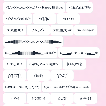
ヾ(｡´◞≼●≽​◟◞౪◟◞≼●≽◟｡)ﾉ << Happy Birthdy♪
ヾ(｡◣∀◢｡)ﾉﾆﾔﾘ♫
ヾ(^ิ౪^ิ*)ﾉﾞｵｯﾊﾟｯﾋﾟｰ
ヾ(´༎ຶ╻༎ຶ)ﾉﾞ
ヾ(▼ﾍ▼)
ヾ(♛;益;♛)ﾉ
〴⋋_⋌〵
☜(:♛ฺ;益;♛ฺ;)☞
☜-(ΘLΘ)-☞
▂▅▇█▓▒░◞≼◕≻◟◞౪◟ ◞≺◕≽◟░▒▓█▇▅▂
εΞ ▂▅▇█▓▒░░▒▓█▇▅▂ Ξз ｼｭﾊﾞｯ
☮▁▂▃▄☾ ♛ ◡ ♛ ☽▄▃▂▁☮
☾ ♛ ◡ ♛ ☽
♡♥(癶ヮ癶)♥♡ｫ姫ｻﾏﾅﾉ♫
✌.ʕʘ‿ʘʔ.✌
༼;´༎ຶ ۝ ༎ຶ ༽
༼ꉺɷꉺ༽
༽΄◞ิ౪◟ิ‵༼
LOVE★⌒ヾ(-;ω;･;;*;`**)
o(≖ˇ﹏ˇ≖｡ )oﾔﾀﾞﾔﾀﾞ!!o( ≖ˇ﹏ˇ≖)o
ʅ( ‾⊖◝)ʃ
ƪ(΄◞ิ۝◟ิ‵)ʃ
ʅ(‾◡◝)ʃ
ʅ(◔౪◔ ) ʃ