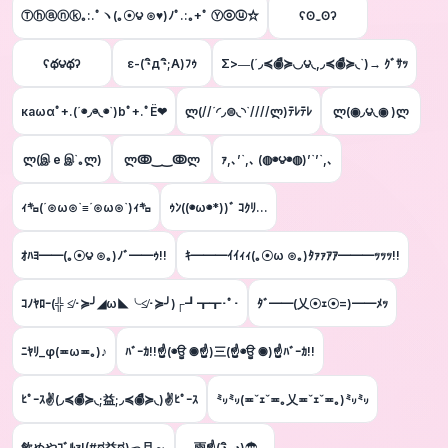
Ⓣⓗⓐⓝⓚ｡:.ﾟヽ(｡☉౪ ⊙♥)ﾉﾟ.:｡+ﾟ Ⓨⓞⓤ☆
ʕʘ‿ʘʔ
ʕథ౪థʔ
ε-(◔ิд◔ิ;A)ﾌｩ
Σ>―(´◞≼◉ื≽◟◞౪◟,◞≼◉ื≽◟`)→ ｸﾞｻｯ
каωαﾟ+.(´◉◞⊖◟◉`)bﾟ+.ﾟЁ❤
ლ(//´◜◞⊜◟◝`////ლ)ﾃﾚﾃﾚ
ლ(◉◞౪◟◉ )ლ
ლ(இ e இ`｡ლ)
ლↂ‿‿ↂლ
ｧ,､’`,､ (◍◉౪◉◍)’`’`,､
ｨ㌔(´⊙ω⊙`≡´⊙ω⊙`)ｨ㌔
ｩﾝ((◉ω◉*))ﾞ ｺｸﾘ…
ｵﾊﾖ━━(｡☉౪ ⊙｡)ﾉﾞ━━ｩ!!
ｷ━━━ｲｲｨｨ(｡☉ω ⊙｡)ﾀｧｧｱｱ━━━ｯｯｯ!!
ｺﾉﾔﾛｰ(╬ ≰･≽╯◢ω◣╰≰･≽╯)┌┛┳┳･ﾟ･
ﾀﾞ━━(乂☉ｪ☉=)━━ﾒｯ
ﾆﾔﾘ_φ(≖ω≖｡)♪
ﾊﾞｰｶ!!☝(◉ਊ ◉☝)三(☝◉ਊ ◉)☝ﾊﾞｰｶ!!
ﾋﾟｰｽ✌(◞≼◉ื≽◟​;益;◞≼◉ื≽◟)✌ﾋﾟｰｽ
㍉㍉(≖ˇｪˇ≖｡乂≖ˇｪˇ≖｡)㍉㍉
飲めやｺﾞﾙｧ!(#ಠ益ಠ)っ旦～
雨☝(◔ิ_◔)☂