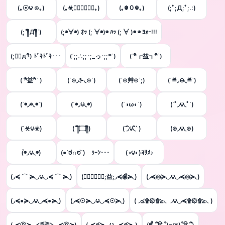
(｡☉౪ ⊙｡)
(｡☣ฺ⋌⋚⋛⋋☣ฺ｡)
(｡☬０☬｡)
(;ﾟ;Д;ﾟ;.:)
(;´༎ຶД༎ຶ`)
(;◉∀◉) ｵｯ (; ∀◉)◉ ﾊｯ (; ∀ )◉ ◉ ﾖｫｰ!!!
(;◔ิд◔ิ) ﾄﾞｷﾄﾞｷ･･･
(´;;∴;;･;_っ･;;*`)
(´^ิ┏益┓^ิ`)
(´^ิ益^ิ` )
(´⊙◞⊱​◟⊙`)​
(´⊙艸⊙`;)
(´≝◞⊖◟≝`)
(´◉◞⊖◟◉`)
(´◉◞౪◟◉)
(´◑ω◐`)
(´ﾟ◞౪◟ﾟ`)
(´☣౪☣)
(´༎ຶ۝༎ຶ)
(΄◞ิ౪◟ิ‵ )
(⊙◞౪◟⊙)
(́◉◞౪◟◉)
(●´ಠ∩ಠ`)ゞｩｰﾝ･･･
(◑౪◐)ﾖﾘﾒ♪
(◞≼ ⌒ ≽◟◞౪◟◞≼ ⌒ ≽◟)
(◞≼◉ื≽◟;益;◞≼◉ื≽◟)
(◞≼◎≽◟◞౪◟◞≼◎≽◟)
(◞≼●≽◟◞౪◟◞≼●≽◟)
(◞≼☉≽◟◞౪◟◞≼☉≽◟)
(◞≼۩۞۩≽◟◞౪◟◞≼۩۞۩≽◟)
(◞≼⓪≽◟⋌⋚⋛⋋◞≼⓪≽)
(◞≼థ≽◟◞౪◟◞≼థ≽◟)
(☝ ՞ਊ ՞)=☞)՞ਊ ՞)