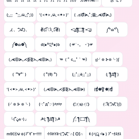
(;,;; ิ;;◞౪◟;; ิ;))
‘(＜◉＞◞౪◟＜◉＞)’
(◞≼۞ื≽◟ﾟ;益;◞≼۞ื≽◟)
◞( 、΄◞ิ౪◟ิ)、
✌(꒡͡ ો ̼̮ ꒡͡✌)
•ू(༎ຶ۝༎ຶ`•ू)
༼･ิɷ･ิ༽
༼❁ɷ❁༽
d(๑꒪່౪̮꒪່๑)b
( ☞´◔‿ゝ◔`)☞
（◞≼⓪≽◟⋌⋚⋛⋋◞≼⓪≽◟）
☜（´ﾟ c_,ﾟ｀☜）
ʅ(╯⊙ ⊱⊙╰ )ʃ
( ´´ิ∀´ิ` )
( ´ิ(ꈊ) ´ิ)
(;;ﾟ;;ё;;ﾟ;;)
(;´༎ຶД༎ຶ`)
‘(＜◉＞◞౪◟＜◉＞)’
（◞≼⓪≽◟⋌⋚⋛⋋◞≼⓪≽)
(☝◉ਊ ◉)☝
(╯⊙ ⊱ ⊙╰ )
(･:ﾟдﾟ:･)ﾊｧﾊｧ
(҉´҉・҉ω҉・҉`҉)
(ી(΄◞ิ౪◟ิ‵)ʃ)
└(՞ةڼ◔)」
☭(;´༎ຶД༎ຶ`)☭
༼;´༎ຶ ۝ ༎ຶ༽
m9(☉౪ ⊙)ﾌﾟｷﾞｬｰ!!!!
ｲｲﾖｲｲﾖｰ(΄◞ิ౪◟ิ‵ ∩[ ◎]∩
ꉂ (˃̶᷄‧̫ॢ ˂̶᷅๑ ) ﾌﾟｰｸｽｸｽ