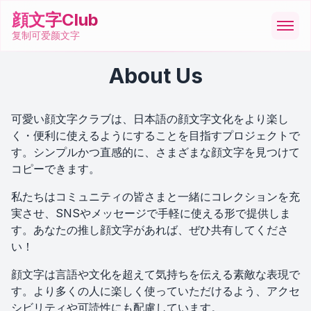
顔文字Club
复制可爱颜文字
About Us
顔文字
可愛い顔文字クラブは、日本語の顔文字文化をより楽し
絵文字
く・便利に使えるようにすることを目指すプロジェクトで
す。シンプルかつ直感的に、さまざまな顔文字を見つけて
ASCII
コピーできます。
私たちはコミュニティの皆さまと一緒にコレクションを充
記号
実させ、SNSやメッセージで手軽に使える形で提供しま
す。あなたの推し顔文字があれば、ぜひ共有してくださ
い！
ツール
顔文字は言語や文化を超えて気持ちを伝える素敵な表現で
す。より多くの人に楽しく使っていただけるよう、アクセ
シビリティや可読性にも配慮しています。
🇨🇳
中文