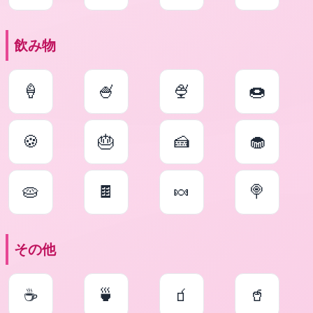
飲み物
🍦
🍧
🍨
🍩
🍪
🎂
🍰
🧁
🥧
🍫
🍬
🍭
その他
☕
🍵
🧃
🥤