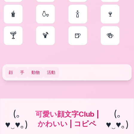
🧋
🍶
🍾
🍷
🍸
🍹
🍺
🍻
顔
手
動物
活動
(｡
(｡
可愛い顔文字Club |
♥‿♥｡)
♥‿♥｡)
かわいい | コピペ