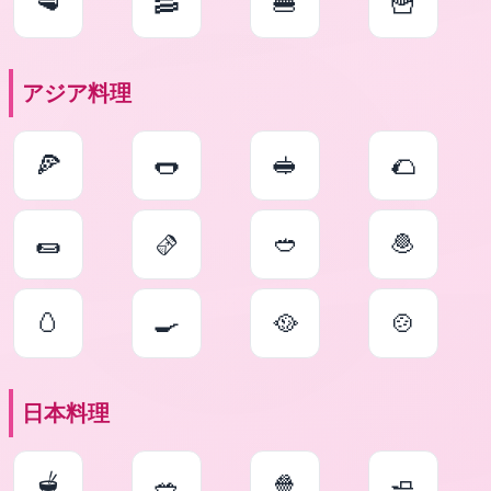
🥩
🥓
🍔
🍟
アジア料理
🍕
🌭
🥪
🌮
🌯
🫔
🥙
🧆
🥚
🍳
🥘
🍲
日本料理
🫕
🥗
🍿
🧈