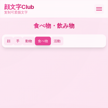
顔文字Club
复制可爱颜文字
食べ物・飲み物
顔文字
顔
手
動物
食べ物
活動
絵文字
ASCII
記号
ツール
🇸🇦
العربية