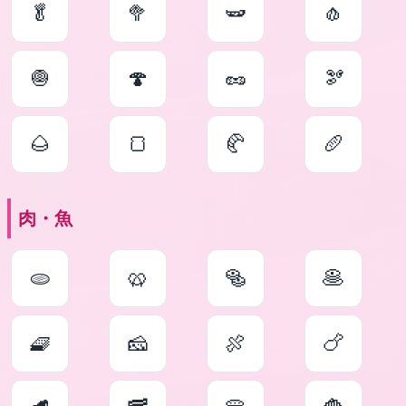
🥬
🥦
🫛
🧄
🧅
🍄
🥜
🫘
🌰
🍞
🥐
🥖
肉・魚
🫓
🥨
🥯
🥞
🧇
🧀
🍖
🍗