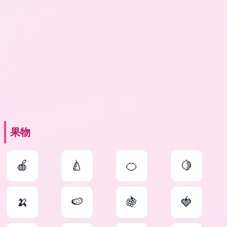
果物
🍎
🍐
🍊
🍋
🍌
🍉
🍇
🍓