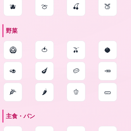
🫐
🍈
🍒
🍑
野菜
🥝
🍅
🫒
🥥
🥑
🍆
🥔
🥕
🌽
🌶
🫑
🥒
主食・パン