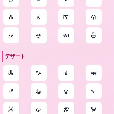
🧂
🥫
🍱
🍘
🍙
🍚
🍛
🍜
デザート
🍝
🍠
🍢
🍣
🍤
🍥
🥮
🍡
🥟
🥠
🥡
🦀