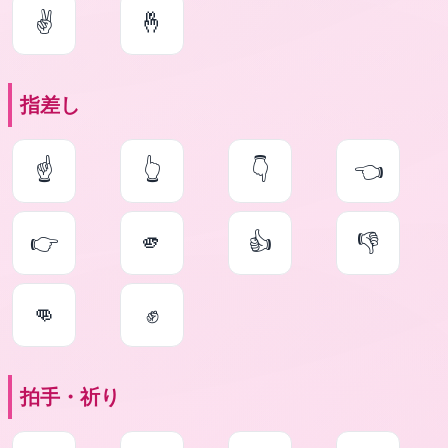
✌
🤞
指差し
☝
👆
👇
👈
👉
🫵
👍
👎
👊
✊
拍手・祈り