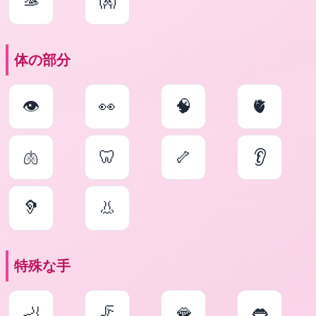
🫴
👐
体の部分
👁
👀
🧠
🫀
🫁
🦷
🦴
👂
🦻
👃
特殊な手
🦶
🦵
🫦
👄