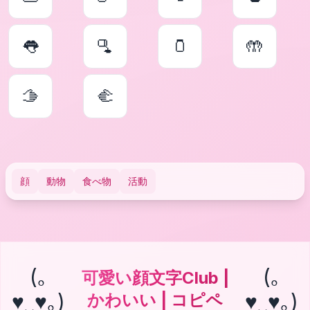
👅
🫗
🫙
🤲
🫱
🫲
顔
動物
食べ物
活動
(｡
(｡
可愛い顔文字Club |
♥‿♥｡)
♥‿♥｡)
かわいい | コピペ