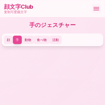
顔文字Club
复制可爱颜文字
手のジェスチャー
顔文字
顔
手
動物
食べ物
活動
絵文字
ASCII
記号
ツール
🇸🇦
العربية