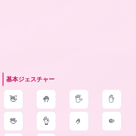
基本ジェスチャー
👋
🤚
🖐
✋
🖖
👌
🤌
🤏