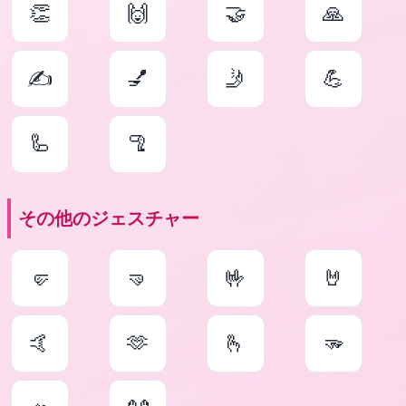
👏
🙌
🤝
🙏
✍
💅
🤳
💪
🦾
🦿
その他のジェスチャー
🤛
🤜
🤟
🤘
🤙
🫶
🫰
🫳