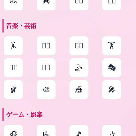
🚴
🏇
🤸‍♀️
🤸‍♂️
音楽・芸術
🤸
🏋‍♀️
🏋‍♂️
🏋
🤹‍♀️
🤹‍♂️
🤹
🎭
🩰
🎨
🎪
🎤
ゲーム・娯楽
🎧
🎼
🎵
🎶