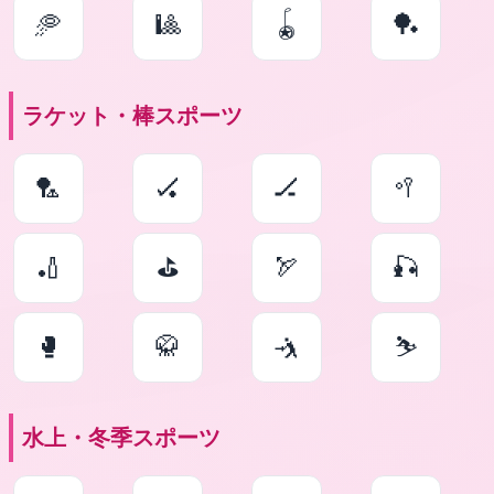
🥏
🎱
🪀
🏓
ラケット・棒スポーツ
🏸
🏑
🏒
🥍
🏏
⛳
🏹
🎣
🥊
🥋
🤺
⛷
水上・冬季スポーツ