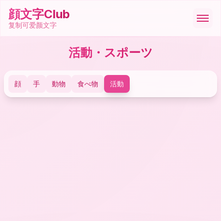
顔文字Club
复制可爱颜文字
活動・スポーツ
顔文字
顔
手
動物
食べ物
活動
絵文字
ASCII
記号
ツール
🇩🇪
Deutsch