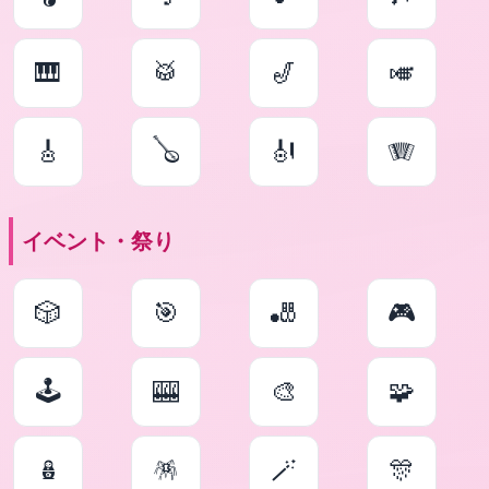
🎹
🥁
🎷
🎺
🎸
🪕
🎻
🪗
イベント・祭り
🎲
🎯
🎳
🎮
🕹
🎰
🎨
🧩
🪆
🪅
🪄
🎊