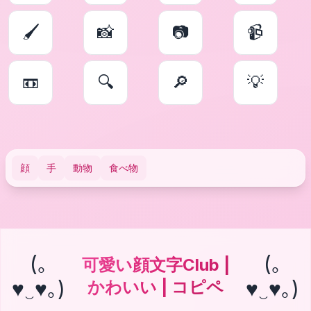
🖌
📸
📷
📹
📼
🔍
🔎
💡
顔
手
動物
食べ物
(｡
(｡
可愛い顔文字Club |
♥‿♥｡)
♥‿♥｡)
かわいい | コピペ