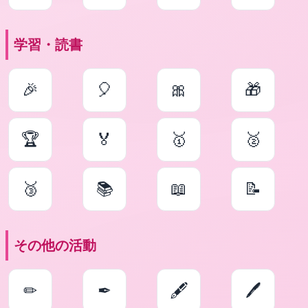
学習・読書
🎉
🎈
🎀
🎁
🏆
🏅
🥇
🥈
🥉
📚
📖
📝
その他の活動
✏
✒
🖋
🖊