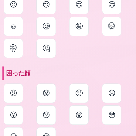
😉
😏
😌
😊
☺
🥲
🤪
🤭
🤫
🤔
困った顔
😕
😟
🙁
☹
😮
😯
😲
😳