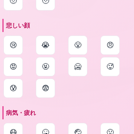
🥺
🥹
悲しい顔
😢
😭
😤
😠
😡
🤬
🥶
🥵
😰
😨
病気・疲れ
😷
🤒
🤕
🤢