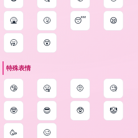
🤮
🤧
😴
😪
🥱
😵
特殊表情
🤥
🤐
🤨
🧐
🤓
😎
🥸
🤡
🥳
🥴