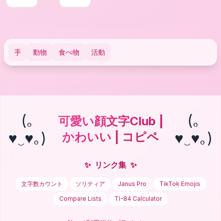
手
動物
食べ物
活動
(｡
(｡
可愛い顔文字Club |
♥‿♥｡)
♥‿♥｡)
かわいい | コピペ
✨
リンク集
✨
文字数カウント
ソリティア
Janus Pro
TikTok Emojis
Compare Lists
TI-84 Calculator