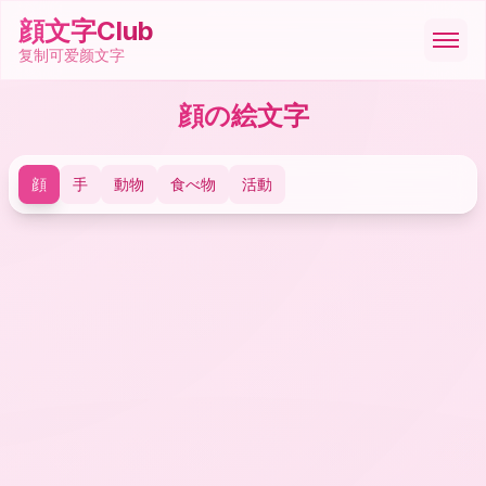
顔文字Club
复制可爱颜文字
顔の絵文字
顔文字
顔
手
動物
食べ物
活動
絵文字
ASCII
記号
ツール
🇩🇪
Deutsch