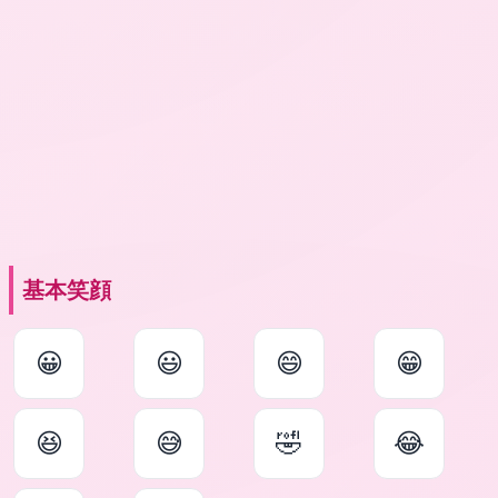
基本笑顔
😀
😃
😄
😁
😆
😅
🤣
😂