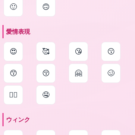
🙂
🙃
愛情表現
😍
🥰
😘
😗
😙
😚
🤗
🥴
😵‍💫
🤤
ウィンク