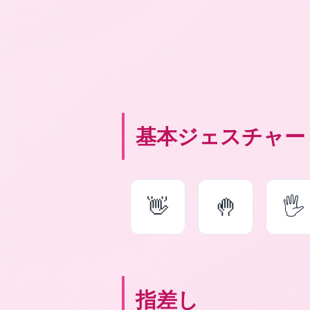
基本ジェスチャー
👋
🤚
🖐
指差し