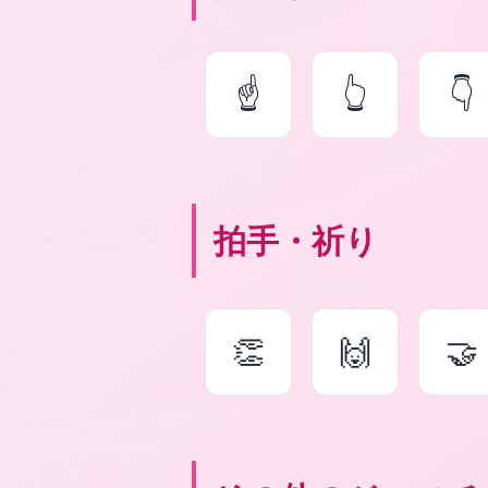
☝
👆
👇
拍手・祈り
👏
🙌
🤝