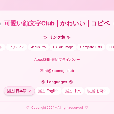
)
可愛い顔文字Club | かわいい | コピペ
✨
リンク集
✨
ト
ソリティア
Janus Pro
TikTok Emojis
Compare Lists
TI-
About
利用規約
プライバシー
💌 hi@kaomoji.club
🌏
Languages
🌏
🇯🇵
日本語
✓
🇺🇸
English
🇨🇳
中文
🇰🇷
한국어
♡
Copyright 2024 - All right reserved
♡