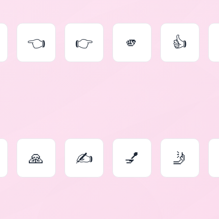
👈
👉
🫵
👍
🙏
✍
💅
🤳