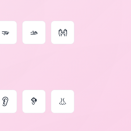
🫳
🫴
👐
👂
🦻
👃