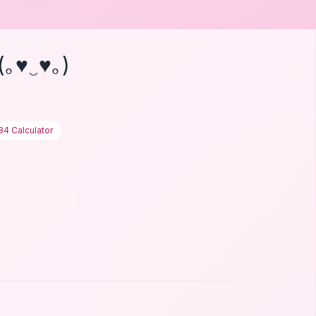
(｡♥‿♥｡)
84 Calculator