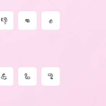
👎
👊
✊
💪
🦾
🦿