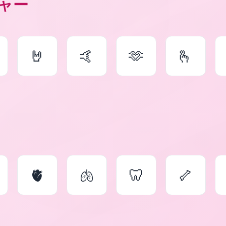
ャー
🤘
🤙
🫶
🫰
🫀
🫁
🦷
🦴