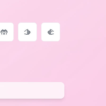
🤲
🫱
🫲