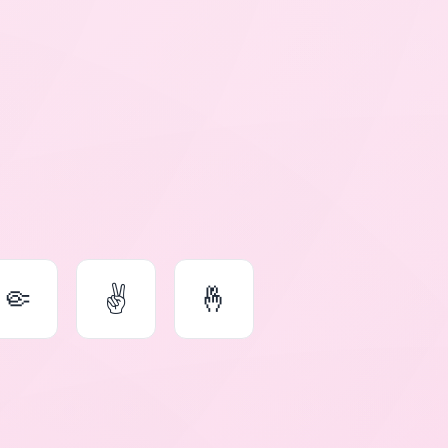
🤏
✌
🤞