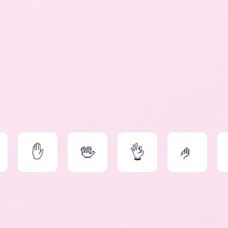
✋
🖖
👌
🤌