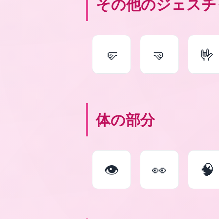
その他のジェスチ
🤛
🤜
🤟
体の部分
👁
👀
🧠