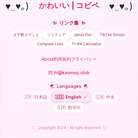
♥‿♥｡)
♥‿♥｡)
かわいい | コピペ
✨
リンク集
✨
文字数カウント
ソリティア
Janus Pro
TikTok Emojis
Compare Lists
TI-84 Calculator
About
利用規約
プライバシー
💌 hi@kaomoji.club
🌏
Languages
🌏
🇯🇵
日本語
🇺🇸
English
✓
🇨🇳
中文
🇰🇷
한국어
♡
Copyright 2024 - All right reserved
♡