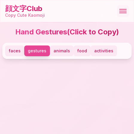
顔文字Club
Copy Cute Kaomoji
Hand Gestures
(Click to Copy)
顔文字
faces
gestures
animals
food
activities
絵文字
ASCII
記号
ツール
🇺🇸
English