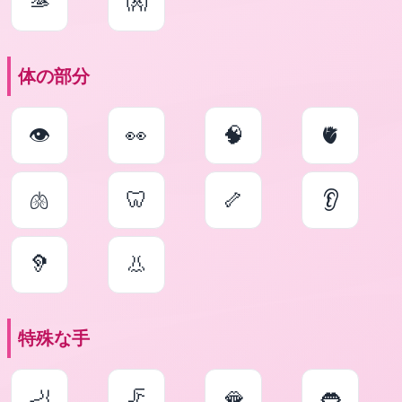
🫴
👐
体の部分
👁
👀
🧠
🫀
🫁
🦷
🦴
👂
🦻
👃
特殊な手
🦶
🦵
🫦
👄