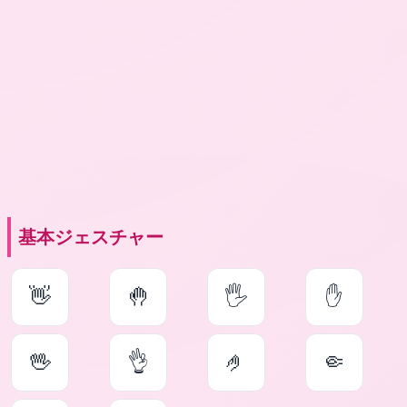
基本ジェスチャー
👋
🤚
🖐
✋
🖖
👌
🤌
🤏