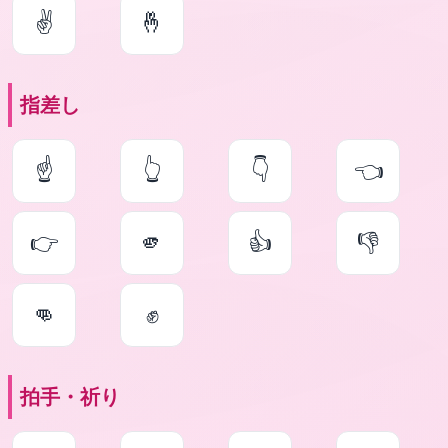
✌
🤞
指差し
☝
👆
👇
👈
👉
🫵
👍
👎
👊
✊
拍手・祈り