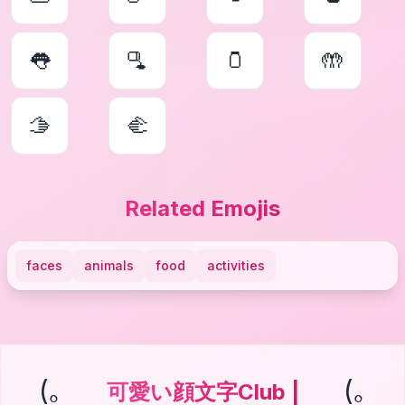
👅
🫗
🫙
🤲
🫱
🫲
Related Emojis
faces
animals
food
activities
(｡
(｡
可愛い顔文字Club |