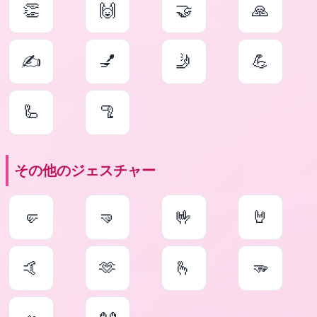
👏
🙌
🤝
🙏
✍
💅
🤳
💪
🦾
🦿
その他のジェスチャー
🤛
🤜
🤟
🤘
🤙
🫶
🫰
🫳