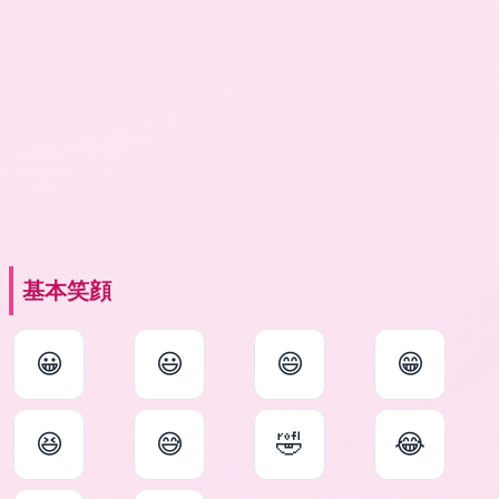
基本笑顔
😀
😃
😄
😁
😆
😅
🤣
😂