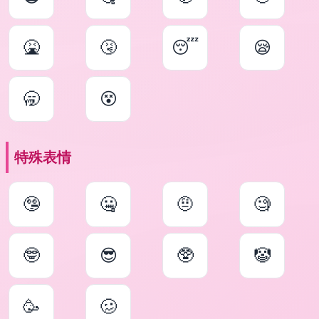
🤮
🤧
😴
😪
🥱
😵
特殊表情
🤥
🤐
🤨
🧐
🤓
😎
🥸
🤡
🥳
🥴