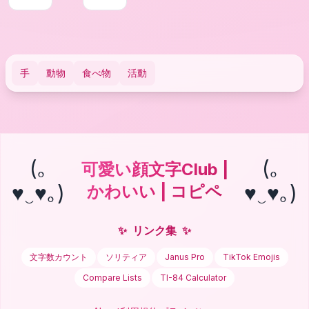
手
動物
食べ物
活動
(｡
(｡
可愛い顔文字Club |
♥‿♥｡)
♥‿♥｡)
かわいい | コピペ
✨
リンク集
✨
文字数カウント
ソリティア
Janus Pro
TikTok Emojis
Compare Lists
TI-84 Calculator