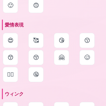
🙂
🙃
愛情表現
😍
🥰
😘
😗
😙
😚
🤗
🥴
😵‍💫
🤤
ウィンク