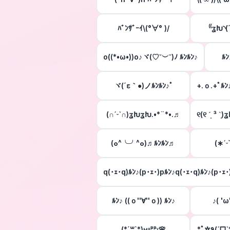
ﾊﾞﾝｻﾞｰｲ\(°∀° )/
⁽⁽ʓԽ◝(
o((*•ω•))o♪ヾ(♡˘︶˘)ﾉ ﾙﾝﾙﾝ♪
ﾙﾝ
ヾ(´ε｀●)ノﾙﾝﾙﾝ♪ﾟ
+.ｏ.+ﾟﾙﾝ
(∩ˊᵕˋ∩)ʓԽʓԽ.•*¨*•.♬
୧(୧ ˊ͈ ³ ˋ͈
(๐^╰╯^๐)♬ﾙﾝﾙﾝ♬
(∗ˊᵕ
q(･ｪ･q)ﾙﾝ♪(p･ｪ･)pﾙﾝ♪q(･ｪ･q)ﾙﾝ♪(p･ｪ･
ﾙﾝ♪ ((ｏ''∀''ｏ)) ﾙﾝ♪
(*´꒳`*)ʜᵅᵖᵖᵞ🌸