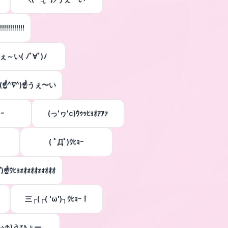
!!!!!!!!!
ぇ～い( ﾉﾟ∀ﾟ)ﾉ
️(☝^∇^)☝うぇ〜い
ｮｰ
(っ'ヮ'c)ｳｩｯﾋｮｵｱｱｧ
( ﾟДﾟ)ｳﾋｮｰ
՞)☝ｳﾋｮｫｵｫｵｵｫｫｵｵｵ
三┌(┌( 'ω')┐ｳﾋｮｰ！
↑ω↑)うひょー