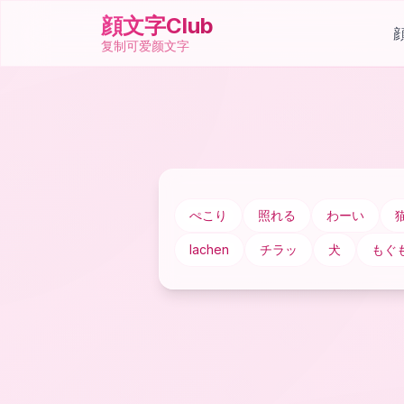
顔文字Club
复制可爱颜文字
ぺこり
照れる
わーい
lachen
チラッ
犬
もぐ