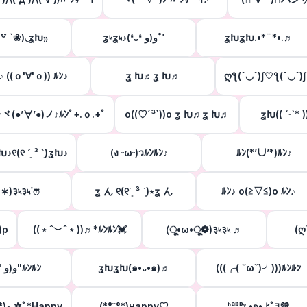
´꒵ `❀)◟ʓԽ₎₎
ʓ৸ʓ৸♪(❛ᴗ❛ و(و˚˙
ʓԽʓԽ.•*¨*•.♬
♪ ((ｏ'∀'ｏ)) ﾙﾝ♪
ʓ Խ♬ʓ Խ♬
ღƪ(ˆ◡ˆ)ʃ♡ƪ(ˆ◡ˆ
♪ヾ(●’∀’●)ノ♪ﾙﾝﾟ+.ｏ.+ﾟ
o((♡´³`))o ʓ Խ♬ʓ Խ♬
ʓԽ(( ˊᵕˋ* 
)ʓԽ♪୧(୧ ˊ͈ ³ ˋ͈)ʓԽ♪
(ง ᵕωᵕ)วﾙﾝﾙﾝ♪
ﾙﾝ(*’∪’*)ﾙﾝ♪
`∗)३৸३৸ᐝෆ⃛
ʓ ん ୧(୧ˊ͈ ³ ˋ͈)⋆ʓ ん
ﾙﾝ♪ o(≧▽≦)o ﾙﾝ♪
)p
((﹡ˆ︶ˆ﹡))♬*ﾙﾝﾙﾝ💓
(ू•ω•ू❁)३৸३৸ ♬
(ღ
♪( 'ω' و(و"ﾙﾝﾙﾝ
ʓԽʓԽ(๑•᎑•๑)♬
(((╭( ˇωˇ)╯)))ﾙﾝﾙﾝ
*ﾟ✲ฺ٩(ˊᗜˋ*)و ✲ฺﾟ*Happy
(*°˘°*)нарру♡
ᑋᵃᵖᵖᵞ •ʚ• ﾋﾟﾖ💜