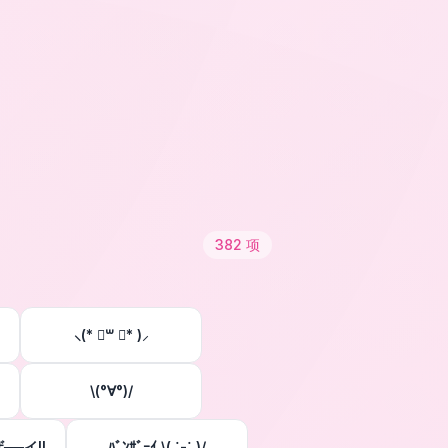
382
项
⸜(* ॑꒳ ॑* )⸝
\(°∀°)/
──イ!!
ﾊﾞﾝｻﾞｰｲ \( ˙-˙ )/