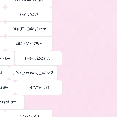
(っ’ヮ’c)ﾜｱ
(❃•̤ॢᗜ•̤ॢ)✲*｡ﾜｧ〜♥︎
ଘ(੭´･∀･`)੭ﾜｧ~
･)ﾉゎ-
ε=ε=(ﾉ≧ω≦)ﾉﾜｰ
ﾎ-ｨ
_|＼○_ﾋｬｯ ε=＼＿○ﾉ ﾎｰｳ!!
ｬｯﾎｩ
╰(´ิ∀´ิ)╯ﾋｬﾎｰ
ﾋｬｯﾎｰｳ!!!
╰( •ө• )╯ｲｪｱ