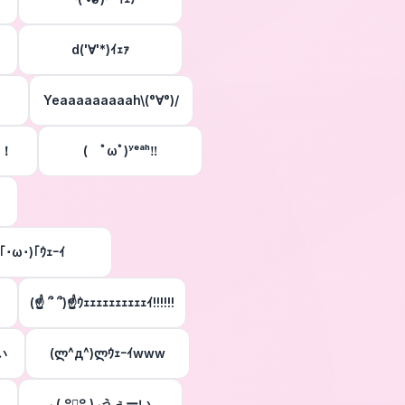
d('∀'*)ｲｪｧ
Yeaaaaaaaaah\(°∀°)/
あ！
( ﾟωﾟ)ʸᵉᵃʰ‼
(｢･ω･)｢ｳｪｰｲ
(☝ ՞ ՞)☝ｳｪｪｪｪｪｪｪｪｪｪｲ!!!!!!
い
(ლ^д^)ლｳｪｰｲwww
⸜( ꒪౪̮꒪ )⸝うぇーい