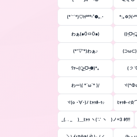
(*´˘`*)♡ꀿªᵖᵖᵞ˚❁｡.･
*:｡✡ℋᵅᵖᵖ
わぁ(๑ÖㅁÖ๑)
((•̤ᗜ•
(*'▽'*)わぁ♪
(⊃ω⊂)
ﾜｧ~(ू•̤ᗜ•̤❁)*｡
( ੭ 
わー\( *´ω`* )/
ヾ(*Φω
ヾ(o ･∀･)ﾉ ﾋｬｯﾎ-ｩ♪
ﾋｬｯﾎ-ｨ
_(. . _ )＿ﾋｬｯ ヽ(∵ ヽ )ノ=3 ﾎｳ!!
＼\ ｲｪｱ☆٩( ᐛ )و /／
(b・ω