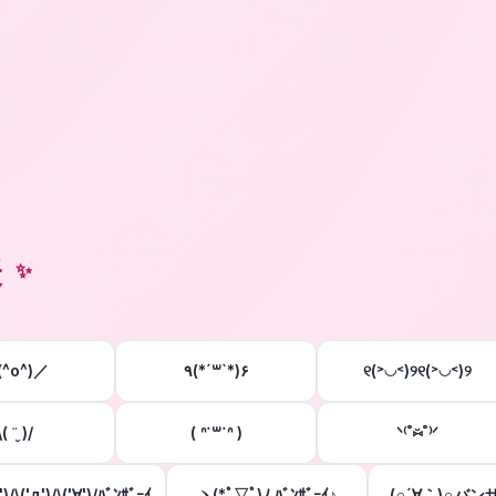
表
✨
^o^)／
٩(*´꒳`*)۶
୧(˃◡˂)୨୧(˃◡˂)୨
\( ¨̮ )/
( ᐢ˙꒳​˙ᐢ )
ᐠ⁽˚⑅̆˚⁾ᐟ
')/\('д')/\('∀')/ﾊﾞﾝｻﾞｰｲ
ヽ(*ﾟ▽ﾟ)ﾉ ﾊﾞﾝｻﾞｰｲ♪
(∩´∀｀)∩バンザ