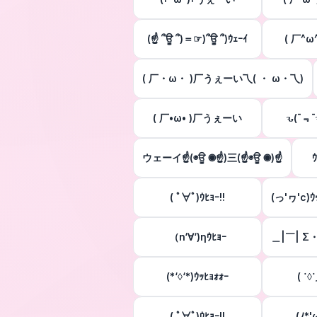
(☝ ՞ਊ ՞)＝☞)՞ਊ ՞)ｳｪｰｲ
( 厂^ω^
( 厂・ω・ )厂うぇーい乁( ・ ω・乁)
( 厂•ω• )厂うぇーい
ԅ(¯﹃
ウェーイ☝(◉ਊ ◉☝)三(☝◉ਊ ◉)☝
( ﾟ∀ﾟ)ｳﾋｮｰ!!
(っ'ヮ'c)ｳ
（n‘∀‘)ηｳﾋｮｰ
＿|￣| Σ・∴
(*‘◊‘*)ｳｯﾋｮｫｫｰ
( ˙◊︎
( ﾟ∀ﾟ)ｳﾋｮｰ!!
(ﾉ*'