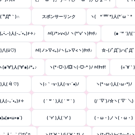
(´^ิД^ิ｀)∩
スポンサーリンク
ヽ( *´罒`*)人(*´ω｀* )
٩(｡•̀ᴗ-)人(-ᴗ´•｡)۶✧♪
ﾊｲ(ﾉ*>v<)ﾉ ヽ(*'v'ヽ)ﾀｯﾁ♪
(๑ ˙꒳ ˙)/\(˙
)八(ϋ♡)
ﾊｲ(ノ>∇<｡)ﾉヽ(｡>∇<ヽ)ﾀｯﾁ♪
☆-(ﾉﾟДﾟ)ハ(ﾟДﾟ
ヽ(๑'∀')人('∀'๑)ﾉ*｡♪
ヽ(*･ᗜ･)ﾉ💥ヽ(･ᗜ･* )ﾉ ﾊｲﾀｯﾁ!
(=´∀｀
 )人( ᐛ ♡)
ヽ(○｀･v･)人(･v･´●)ﾉ
ヽ(*･ω･)人(･ω･*)ﾉ
̀ᴗ-)人(-ᴗ´•｡)۶✧
( ˙ ꒳ ˙ )人( ˙ ꒳ ˙ )
(/ ´▽`)ﾉ☆ヽ(´▽` ＼)
(´๑•ω•๑)ﻌ(๑•ω•๑`)
( ′▿' )人( ′▿' )
(・ω・)ノヽ(・ω・)
´◡` 人´◡` ♡*)ﾟ♡
ヽ(*´∀｀)八(´∀｀*)ノ
ヽ(*･ᗜ･)ﾉ⑅◡̈*ೄ‧͙·*♪