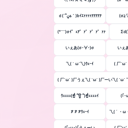
ｄ(´՞ةڼ｀)bｲｴｧｧｧｧｱｱｱｱｱ
(σ≧
(*˙˘˙)σｲ゛ｪｱ゛ｧ゛ｧ゛ｧ゛ｧｧ
Σd(
いぇあ(σ･∀･)σ
いぇあ(
乁( ˙ ω˙乁)ｳｪｰｲ
( 厂˙ω
( 厂˙ω˙ )厂うぇ乁( ˙ω˙ )厂ーい乁( ˙ω˙ 
ｳｪｪｪｪ(☝ ՞ਊ ՞)☝ｪｪｪｪｲ
(｢･
ꐕ ꐕ ꐕｳｪｰｲ
乁( ´ ・ω
(｢･ω･)｢うぇーい
( 厂‘ω