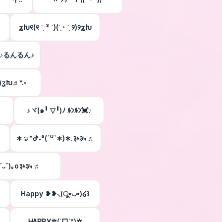
ʓԽ୧(୧ ˊ͈ ³ ˋ͈)(ˊ͈ ᵋ ˋ͈ ୨)୨ʓԽ
)ʃ♪るんるん♪
))ʓԽ♬*.◦
♪ヾ(๑╹ ▽╹)ﾉ ﾙﾝﾙﾝ💓♪
∗☺︎*ᕷ˖°(ˊ꒵ˋ∗)∗.३৸३৸ ♬
ˇᴗˇ)｡o३৸३৸ ♬
Happy ❥❥⸜(ू•◡•)໒꒱
ᎻᎪᏢᏢᎽ✲(ˊᗜˋ*)✲