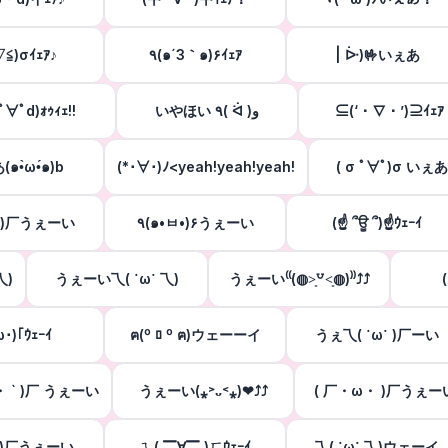
▽≦)σｲｪｱ♪
٩(๑´3｀๑)۶ｲｪｱ
| ᐕ)🤟いぇあ
ﾟ∀ﾟd)ｫｩｨｪ!!
いやほい ٩( ᐛ )و
⊆(‘・∇・’)⊇ｲｪｱ
๑•̀ω•́๑)b
(*･∀･)ﾉ<yeah!yeah!yeah!
( σ ﾟ∀ﾟ)σ いぇ
˙ )厂うぇーい
٩(๑•ㅂ•)۶うぇーい
(☝ ՞ਊ ՞)☝ｳｪｰｲ
乁)
うぇーい乁( ˙ω˙ 乁)
うぇーい⁽⁽(◍˃͈꒵˂͈◍)⁾⁾⤴⤴
ω･)｢ｳｪｰｲ
ฅ(º ﾛ º ฅ)ウェーーイ
うぇ乁( ˙ω˙ )厂ーい
・ ` )厂 うぇーい
うぇーい(⁎˃ᴗ˂⁎)❤︎⤴︎⤴︎
( 厂・ω・ )厂うぇー
‘ )厂うぇーい
ㄟ( ▔∀▔ )ㄏｳｪｰｲ
乁( ˙ω˙ 乁)ウェーイ