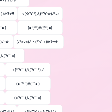
ﾉﾊｲﾀｯﾁ!
ヽ(☆'∀'*)人(*'∀'☆)ﾉ*｡♪
˘˙๑ )
(๑ °͈꒳°͈)/\(°͈꒳°͈ ๑)
 )ﾉ-☆
(ﾉ*>v<)ﾉ ヽ(*'v'ヽ)ﾊｲﾀｰｯﾁ!!!
)人(´∀｀=)
ヽ(*´∀｀)八(´∀｀*)ノ
(๑ ˙꒳ ˙)/\(˙˘˙๑ )
(=´∀｀)人(´∀｀=)
ヽ(･ᗜ･* )ﾉ
ヽ(*･ᗜ･)ﾉヽ(･ᗜ･* )ﾉ