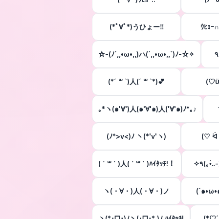
(*ﾟ∀ﾟ*)うひょー‼︎
ｳﾋｮｰ∩
☆-(ﾉ´,,•ω•,,)ハ(´,,•ω•,,`)ﾉ-☆✧
(*´ ꒳ `)人(´ ꒳ `*)💕
(♡ϋ
｡*ヽ(๑'∀')人(๑'∀'๑)人('∀'๑)ﾉ*｡♪
(ﾉ*>v<)ﾉ ヽ(*'v'ヽ)
(♡ ᐛ
( ˙ ꒳ ˙ )人( ˙ ꒳ ˙ )ﾊｲﾀｯﾁ!！
✧٩(｡•
ヽ(・∀・)人(・∀・)ノ
ヽ(*･ᗜ･)ﾉヽ(･ᗜ･* )ﾉ ﾊｲﾀｯﾁ!
.(*♡