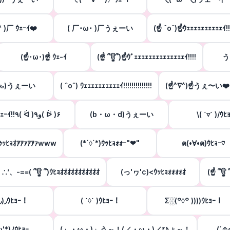
 )厂 ｳｪｰｲ❤️
( 厂･ω･ )厂うぇーい
(☝ ˆoˆ)☝ｳｪｪｪｪｪｪｪｪｪｪｲ!!!!!
(☝･ω･)☝ ｳｪ-ｲ
(☝ ՞ਊ՞)☝ｳﾞｪｪｪｪｪｪｪｪｪｪｪｪｪｪｲ!!!!
う
¯ԅ)うぇーい
( ˆoˆ) ｳｪｪｪｪｪｪｪｪｪｪｲ!!!!!!!!!!!!!!
(☝^∇^)☝うぇ〜い❤
ｳｪｰｲ!!٩( ᐛ )و٩( ᐖ )۶
(b・ω・d)うぇーい
\( ˙▿˙ )/ｳﾋ
ｩｯﾋｮｵｱｱｧｱｱｧwww
(*´◊`*)ｳｯﾋｮｫｫｰ"❤"
ฅ(•∀•ฅ)ｳﾋｮｰ♡
’、-=≡( ՞ਊ ՞)ｳﾋｮｵｵｵｵｵｵｵｵｵｵｵ
(っ'ヮ'c)<ｳｯﾋｮｫｫｫｫｵ
(☝ ՞ਊ 
˙◞︎)◞︎ｳﾋｮｰ！
( ˙◊˙ )ｳﾋｮｰ！
Σ░(꒪◊꒪ ))))ｳﾋｮｰ！
ω'*)ﾉｳﾋｮｰ
(」・ω・)」う～！(／・ω・)／ひょ～！
(´