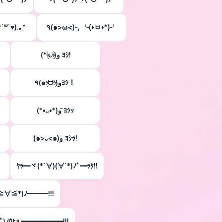
´꒳`♥).｡*
٩(๑>ω<)╮╰(•ㅂ•*)╯
(*ᵒ̴̶̷͈̀ᴗᵒ̴̶̷͈́)و ﾖｼ!
٩(๑ᵒ̴̶̷͈᷄ᗨᵒ̴̶̷͈᷅)وﾖｼ！
(*•ᴗ•*)و ̑̑ﾖｼｯ
(๑>᎑<๑)و ﾖｼｯ!
ﾔｯ━ヾ(*´∀)(∀`*)ﾉﾞ━ｯﾀ!!
≧∀≦*)ﾉ━━━!!!
)ﾉｳﾋｮ ━━━━━━!!!