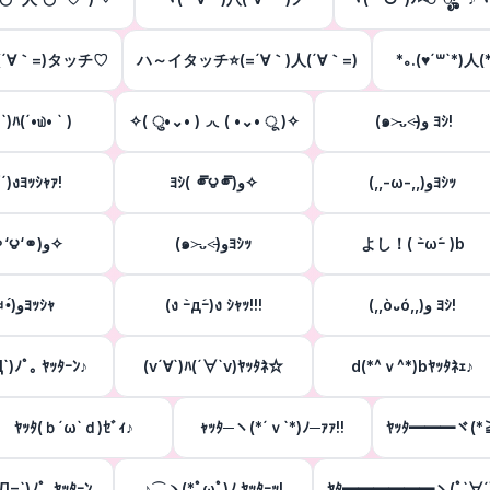
人(´∀｀=)タッチ♡
ハ～イタッチ⭐(=´∀｀)人(´∀｀=)
*｡.(♥´꒳`*)人(*
•`)ﾊ(´•௰• ` )
✧( ु•⌄• )◞◟( •⌄• ू )✧
(๑˃̵ᴗ˂̵)و ﾖｼ!
´)งﾖｯｼｬｧ!
ﾖｼ( ⚭̿౪⚭̿)‎و✧
(,,-ω-,,)وﾖｼｯ
ﾖｼ( ⚭‘౪‘⚭)‎و✧
(๑˃̵ᴗ˂̵)وﾖｼｯ
よし！( ｰ̀ωｰ́ )b
( •̀ㅂ•́)وﾖｯｼｬ
(ง ｰ̀дｰ́)ง ｼｬｯ!!!
(,,ò᎑ó,,)و ﾖｼ!
`)ﾉﾟ｡ ﾔｯﾀｰﾝ♪
(v´∀`)ﾊ(´∀`v)ﾔｯﾀﾈ☆
d(*^ｖ^*)bﾔｯﾀﾈｪ♪
ﾔｯﾀ(ｂ´ω`ｄ)ｾﾞｨ♪
ｬｯﾀ─ヽ(*´ｖ`*)ﾉ─ｧｧ!!
ﾔｯﾀ━━━ヾ(*
Д=`)ﾉﾟ｡ﾔｯﾀｰﾝ
♪⌒ヽ(*ﾟωﾟ)ﾉ ﾔｯﾀｰｯ!
ﾔﾀ━━━━━━ヽ(ﾟ`∀´ﾟ