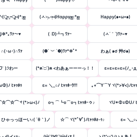
ᵞ(ू•‧̫•ू⑅)*:ஐ
(ㅅ˃̶͈ᴗ˂̶͈⑅)Нαρργஐ:*ஐ
Наρρу(๑•ω•๑)
̤ॢ)✲*｡ﾜｧ〜♥︎
( :D)┸┓ﾜｧｰ
(ㅅ´ ˘ `)ﾜｧ~♥︎
 ∩(･ω･)∩ﾜｧ
(❁´ ︶ `❁)ﾜｧ*✲ﾟ*
わぁ( ๑ơ 艸ơ๑)
˙ᗜ˙ )੭わー
(*ฅ`□´)ฅ <わあぁーーーっ！！
ε=ε=ε=ε=(ﾉ,,･д
Φ)ﾉ ﾋｬｯﾎｩ
ε= ＼_○ﾉ ﾋｬｯﾎｰｳ!!!
｡+⌒Y⌒Yヾ(*>∀<)ﾉﾋｬｯ
☆⌒☆⌒☆⌒ヾ(*>ω<)ﾉ
o┓⌒┗o⌒o┓ﾋｬｯﾎｰゥ♪
ヾU*ΦｪΦUﾉ ﾋ
ひゃっっほーい♪( ´θ｀)ノ
☆⌒ヾ(*ﾟ∀ﾟ)ﾉﾋｬｯﾎｫ-ｩ♪
ε= ＼_○ﾉ 
・d)イｪｧ♪
(屮`º∀º´)屮ｲｪｱ！
ヽ(*'ω')ﾉいぇあ！