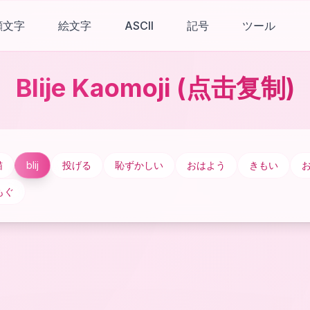
顔文字
絵文字
ASCII
記号
ツール
Blije Kaomoji
(点击复制)
猫
blij
投げる
恥ずかしい
おはよう
きもい
もぐ