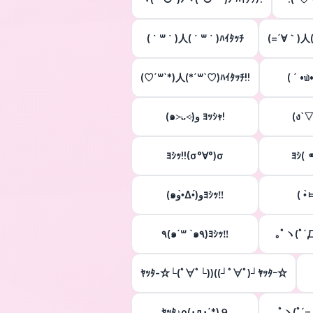
( ˙ ꒳ ˙ )人( ˙ ꒳ ˙ )ﾊｲﾀｯﾁ
(=´∀｀)
(♡´꒳`*)人(*´꒳`♡︎)ﾊｲﾀｯﾁ!!
( ´ •௰
(๑˃̵ᴗ˂̵)و ﾖｯｼｬ!
(ง`▽
ﾖｼｯ!!(σ°∀°)σ
(๑و•̀Δ•́)وﾖｼｯ‼︎
٩(๑´꒳ `๑٩)ﾖｼｯ‼
｡ﾟヽ(ﾟ´Д
ﾔｯﾀ-☆└(ﾟ∀ﾟ└))((┘ﾟ∀ﾟ)┘ﾔｯﾀｰ☆
ﾔｯﾀ♪o(･д･´*)９
｡ﾟヽ(ﾟ´=