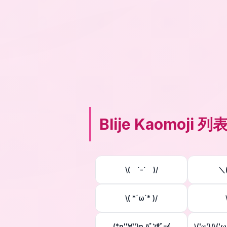
Blije Kaomoji 列
\( ˙-˙ )/
＼(
\( *´ω`* )/
(*n''∀'')n ﾊﾞﾝｻﾞｰｲ
\('∞')/\('ω