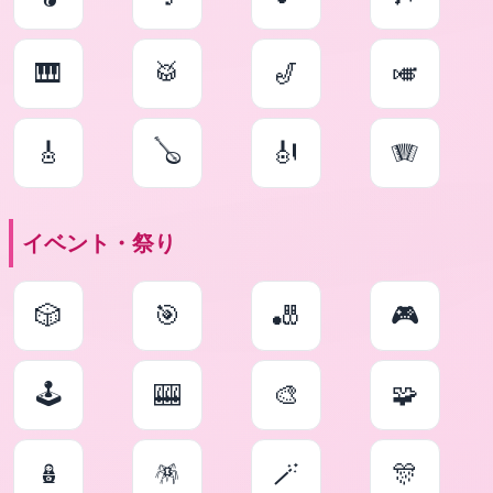
🎹
🥁
🎷
🎺
🎸
🪕
🎻
🪗
イベント・祭り
🎲
🎯
🎳
🎮
🕹
🎰
🎨
🧩
🪆
🪅
🪄
🎊