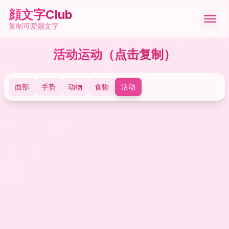
顔文字Club
复制可爱颜文字
活动运动
（点击复制）
顔文字
面部
手势
动物
食物
活动
絵文字
ASCII
記号
ツール
🇨🇳
中文