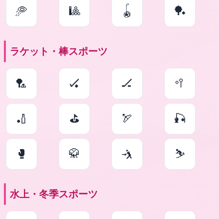
🥏
🎱
🪀
🏓
ラケット・棒スポーツ
🏸
🏑
🏒
🥍
🏏
⛳
🏹
🎣
🥊
🥋
🤺
⛷
水上・冬季スポーツ