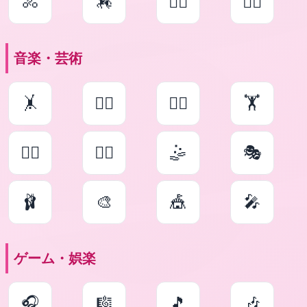
🚴
🏇
🤸‍♀️
🤸‍♂️
音楽・芸術
🤸
🏋‍♀️
🏋‍♂️
🏋
🤹‍♀️
🤹‍♂️
🤹
🎭
🩰
🎨
🎪
🎤
ゲーム・娯楽
🎧
🎼
🎵
🎶