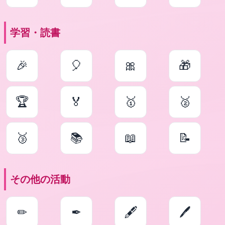
学習・読書
🎉
🎈
🎀
🎁
🏆
🏅
🥇
🥈
🥉
📚
📖
📝
その他の活動
✏
✒
🖋
🖊