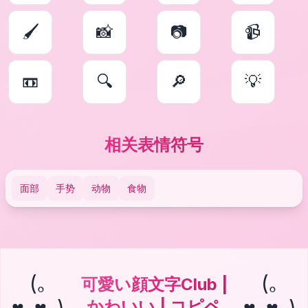
🖌
📸
📷
📹
📼
🔍
🔎
💡
相关表情符号
面部
手势
动物
食物
(｡
(｡
可愛い顔文字Club |
かわいい | コピペ